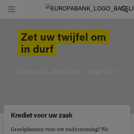
Zet uw twijfel om
in durf
Ga van 'JA, MAJAAA...' naar 'JA!'
Krediet voor uw zaak
Groeiplannen voor uw onderneming? We