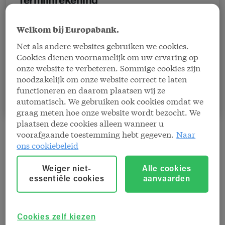
Termijnrekening
Wil u een bedrag dat u een tijd kan missen,
Welkom bij Europabank.
laten renderen? Tegen het minste risico? Zet
Net als andere websites gebruiken we cookies.
het dan op een termijnrekening van
Cookies dienen voornamelijk om uw ervaring op
Europabank.
onze website te verbeteren. Sommige cookies zijn
noodzakelijk om onze website correct te laten
functioneren en daarom plaatsen wij ze
Ontdek de rentevoeten
automatisch. We gebruiken ook cookies omdat we
graag meten hoe onze website wordt bezocht. We
plaatsen deze cookies alleen wanneer u
voorafgaande toestemming hebt gegeven.
Naar
ons cookiebeleid
Tap to Pay op iPhone
Weiger niet-
Alle cookies
essentiële cookies
aanvaarden
Accepteer contactloze
betalingen op uw iPhone.
Cookies zelf kiezen