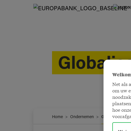
Globalisa
Welkom
Net als 
om uw er
noodzake
plaatsen
hoe onze
voorafg
Home
Ondernemen
Globalisatiekre