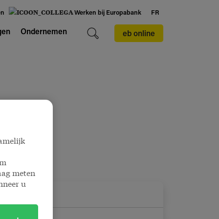
en
Werken bij Europabank
FR
gen
Ondernemen
eb online
amelijk
om
raag meten
nneer u