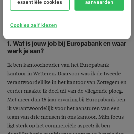
essentiële cookies
aanvaarden
Cookies zelf kiezen
1. Wat is jouw job bij Europabank en waar
werk je aan?
Ik ben kantoorhouder van het Europabank-
kantoor in Wetteren. Daarvoor was ik de tweede
verantwoordelijke in het kantoor van Zottegem en
eerder maakte ik deel uit van de vliegende ploeg.
Met meer dan 15 jaar ervaring bij Europabank ben
ik verantwoordelijk voor het aansturen van een
team van drie mensen in ons kantoor. Mijn focus
ligt sterk op het commerciële aspect: ik ben
dagelijks bezig met klantencontact en het vinden