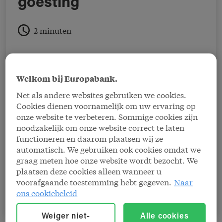
goesting
2 minuten
Met meer dan 15 jaar ervaring bij Europabank
weet commercieel adviseur Pamela Van Der
Welkom bij Europabank.
Biest als geen ander hoe je klanten en
Net als andere websites gebruiken we cookies.
medewerkers vooruithelpt. Vandaag leidt ze
Cookies dienen voornamelijk om uw ervaring op
het kantoor in Wetteren, waar toegankelijkheid
onze website te verbeteren. Sommige cookies zijn
noodzakelijk om onze website correct te laten
en vindingrijkheid centraal staan in haar
functioneren en daarom plaatsen wij ze
aanpak. In dit korte interview vertelt ze hoe zij
automatisch. We gebruiken ook cookies omdat we
haar rol vormgeeft en wat werken bij
graag meten hoe onze website wordt bezocht. We
Europabank voor haar zo bijzonder maakt.
plaatsen deze cookies alleen wanneer u
voorafgaande toestemming hebt gegeven.
Naar
ons cookiebeleid
Weiger niet-
Alle cookies