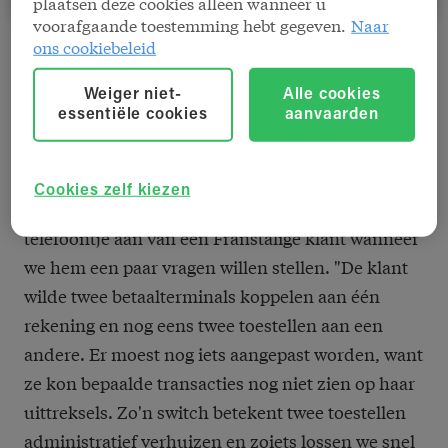
plaatsen deze cookies alleen wanneer u
voorafgaande toestemming hebt gegeven.
Naar
ons cookiebeleid
Weiger niet-
Alle cookies
essentiële cookies
aanvaarden
Snelle oplossing aan de lijn
Cookies zelf kiezen
Helpdeskmedewerker Franky neemt net een
telefoontje aan van een Franstalige klant wanneer
we hem een paar vragen willen stellen. "De klant
wilde twee betaalterminals koppelen aan één
rekening en nog eens twee toestellen aan een
andere. Er moest nog iets aangepast worden, want
ze kon bepaalde transacties nog niet zien op haar
uittreksels. Zo'n switch betekent twee toestellen
administratief verhuizen en zoiets lossen we snel