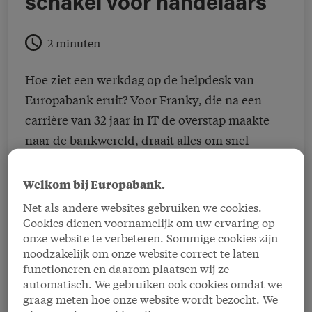
schakel voor handelaars
2 minuten
Hoe ziet een werkdag op de helpdesk van
Europabank eruit? Voor Franky, die na een
carrière van 32 jaar in IT de overstap maakte
naar de bankwereld, draait alles om snel
schakelen, logisch nadenken en klanten
meteen helpen. Of het nu gaat om technische
Welkom bij Europabank.
of praktische vragen rond betaalterminals: elke
Net als andere websites gebruiken we cookies.
oproep is een nieuwe puzzel. En die legt
Cookies dienen voornamelijk om uw ervaring op
onze website te verbeteren. Sommige cookies zijn
Franky met plezier samen met een team waar
noodzakelijk om onze website correct te laten
je altijd op kan rekenen.
functioneren en daarom plaatsen wij ze
automatisch. We gebruiken ook cookies omdat we
graag meten hoe onze website wordt bezocht. We