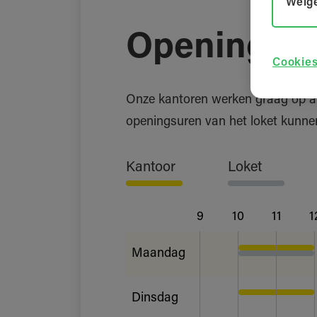
Weige
Openingsu
Cookies
Onze kantoren werken graag op afs
openingsuren van het loket kunnen
Kantoor
Loket
9
10
11
1
Maandag
Dinsdag