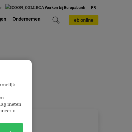
en
Werken bij Europabank
FR
gen
Ondernemen
eb online
amelijk
om
raag meten
nneer u