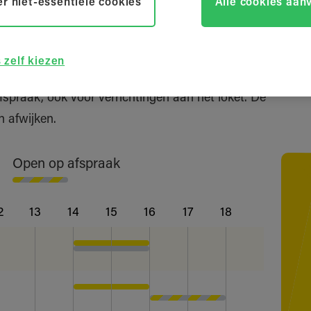
r niet-essentiële cookies
Alle cookies aan
ren
 zelf kiezen
praak, ook voor verrichtingen aan het loket. De
 afwijken.
Open op afspraak
2
13
14
15
16
17
18