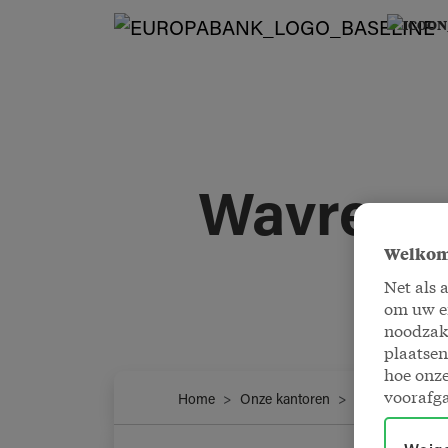
Wavre
Welkom
Net als 
om uw er
noodzake
plaatsen
hoe onze
voorafg
Home
Onze kantoren
Wavre