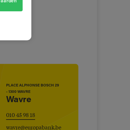
vaarden
PLACE ALPHONSE BOSCH 29
- 1300 WAVRE
Wavre
010 45 98 18
wavre@europabank.be