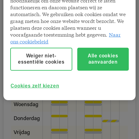
noodzakelijk om onze website correct te laten
functioneren en daarom plaatsen wij ze
Onze kantoren werken graag op afspraak, ook
automatisch. We gebruiken ook cookies omdat we
voor verrichtingen aan het loket. De openingsuren
graag meten hoe onze website wordt bezocht. We
van het loket kunnen afwijken.
plaatsen deze cookies alleen wanneer u
voorafgaande toestemming hebt gegeven.
Naar
ons cookiebeleid
Kantoor
Loket
Open op afspraak
Weiger niet-
Alle cookies
essentiële cookies
aanvaarden
9
10
11
12
13
14
15
16
17
18
Maandag
Cookies zelf kiezen
Dinsdag
Woensdag
Donderdag
Vrijdag