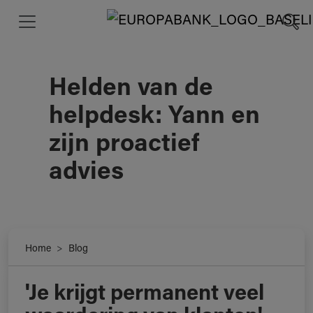
Helden van de
helpdesk: Yann en
zijn proactief
advies
Home
Blog
'Je krijgt permanent veel
Helden van de helpdesk: Yann en zijn proactief advies