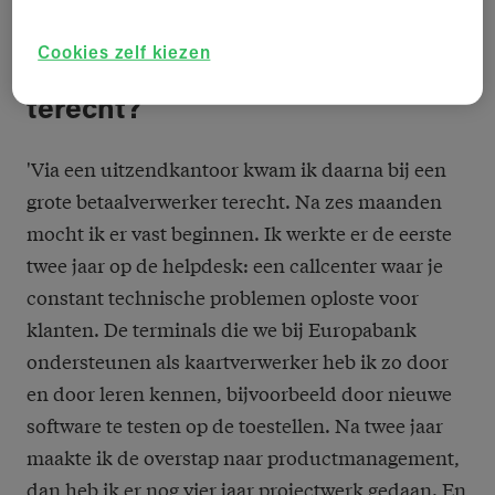
Cookies zelf kiezen
Hoe kwam je bij Europabank
terecht?
'Via een uitzendkantoor kwam ik daarna bij een
grote betaalverwerker terecht. Na zes maanden
mocht ik er vast beginnen. Ik werkte er de eerste
twee jaar op de helpdesk: een callcenter waar je
constant technische problemen oploste voor
klanten. De terminals die we bij Europabank
ondersteunen als kaartverwerker heb ik zo door
en door leren kennen, bijvoorbeeld door nieuwe
software te testen op de toestellen. Na twee jaar
maakte ik de overstap naar productmanagement,
dan heb ik er nog vier jaar projectwerk gedaan. En