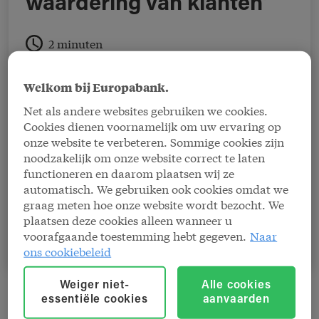
waardering van klanten'
2 minuten
Yann is binnenkort drie jaar aan de slag op de
Welkom bij Europabank.
helpdesk van Europabank afdeling Cards.
Net als andere websites gebruiken we cookies.
Daarvoor werkte hij bij een grote
Cookies dienen voornamelijk om uw ervaring op
onze website te verbeteren. Sommige cookies zijn
betaalterminalleverancier. Die ervaring weet
noodzakelijk om onze website correct te laten
Yann goed in te zetten op de helpdesk, maar
functioneren en daarom plaatsen wij ze
vooral waardeert hij het grote verschil met zijn
automatisch. We gebruiken ook cookies omdat we
graag meten hoe onze website wordt bezocht. We
vroegere job in een callcenter.
plaatsen deze cookies alleen wanneer u
voorafgaande toestemming hebt gegeven.
Naar
ons cookiebeleid
Weiger niet-
Alle cookies
essentiële cookies
aanvaarden