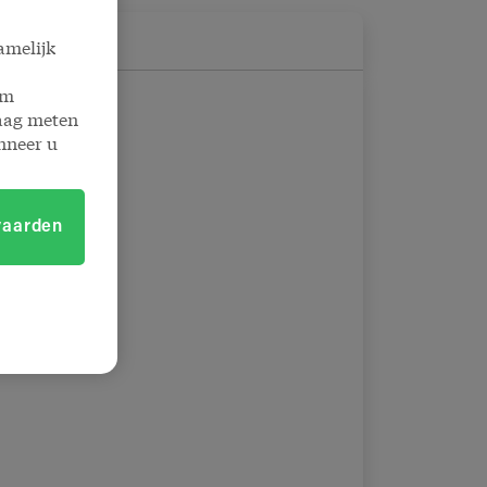
amelijk
om
raag meten
nneer u
vaarden