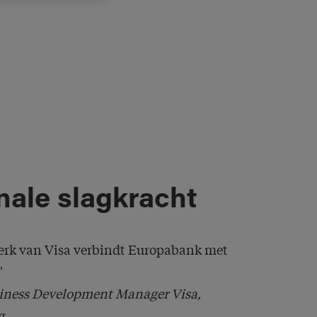
nale slagkracht
erk van Visa verbindt Europabank met
"
siness Development Manager Visa,
g