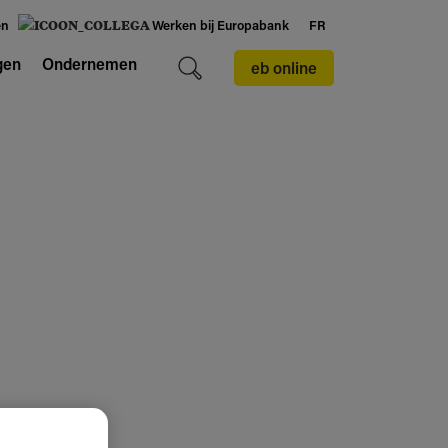
en
Werken bij Europabank
FR
gen
Ondernemen
eb online