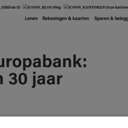
eb ID
Blog
Onze kantor
Lenen
Rekeningen & kaarten
Sparen & beleg
uropabank:
 30 jaar