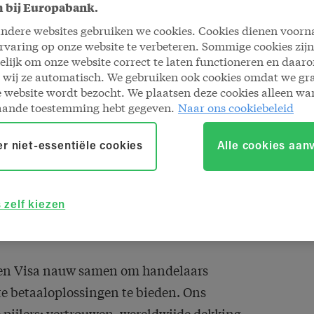
 bij Europabank.
andere websites gebruiken we cookies. Cookies dienen voorn
d partners met Visa
varing op onze website te verbeteren. Sommige cookies zijn
lijk om onze website correct te laten functioneren en daar
 wij ze automatisch. We gebruiken ook cookies omdat we g
 website wordt bezocht. We plaatsen deze cookies alleen wa
erk
aande toestemming hebt gegeven.
Naar ons cookiebeleid
ap in
r niet-essentiële cookies
Alle cookies aan
eer
 zelf kiezen
en Visa nauw samen om handelaars
e betaaloplossingen te bieden. Ons
e pijlers: vertrouwen, wereldwijde dekking,