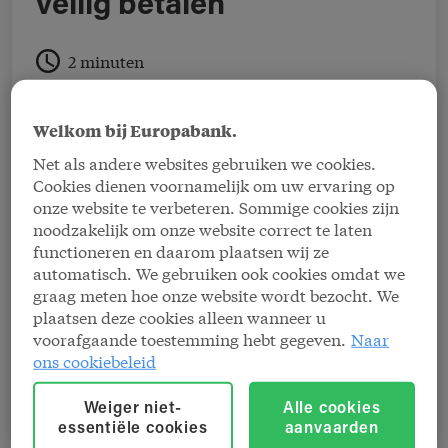
veilig betalen
2 minuten
Als ondernemer weet u hoe belangrijk het is
Welkom bij Europabank.
dat betalingen snel, veilig en zonder gedoe
Net als andere websites gebruiken we cookies.
verlopen. Bij Europabank bieden we
Cookies dienen voornamelijk om uw ervaring op
betaaloplossingen op maat van uw zaak of u nu
onze website te verbeteren. Sommige cookies zijn
een winkel, horecazaak of dienstverlenend
noodzakelijk om onze website correct te laten
functioneren en daarom plaatsen wij ze
bedrijf runt. Bekijk onze video hieronder en
automatisch. We gebruiken ook cookies omdat we
ontdek in 1 minuut hoe onze
graag meten hoe onze website wordt bezocht. We
betaaloplossingen uw onderneming
plaatsen deze cookies alleen wanneer u
voorafgaande toestemming hebt gegeven.
Naar
vooruithelpen.
ons cookiebeleid
Weiger niet-
Alle cookies
essentiële cookies
aanvaarden