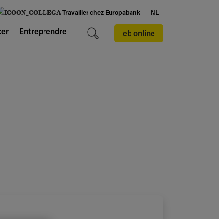
Travailler chez Europabank
NL
cer
Entreprendre
eb online