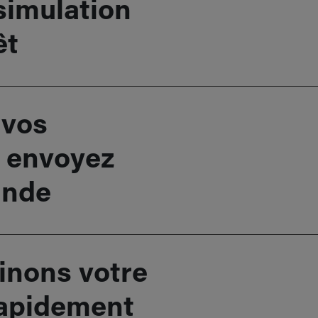
simulation
êt
 vos
 envoyez
ande
nons votre
apidement