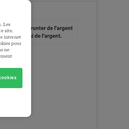
. Les
tention, emprunter de l'argent
e site.
e internet
coûte aussi de l'argent.
okies pour
us ne
tement
 cookies