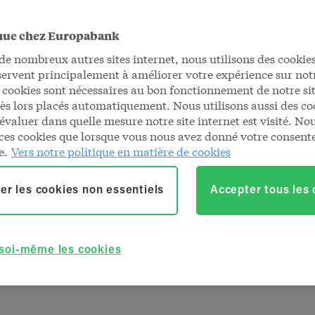
nue chez Europabank
n prêt
 nombreux autres sites internet, nous utilisons des cookies
At
servent principalement à améliorer votre expérience sur notr
 cookies sont nécessaires au bon fonctionnement de notre sit
et
dès lors placés automatiquement. Nous utilisons aussi des co
évaluer dans quelle mesure notre site internet est visité. No
ces cookies que lorsque vous nous avez donné votre consen
e.
Vers notre politique en matière de cookies
er les cookies non essentiels
Accepter tous les
mpérament en ligne est simple et rapide via
gital. Vous voulez savoir comment nous
 soi-même les cookies
ans la vidéo ou dans le plan par étapes ci-