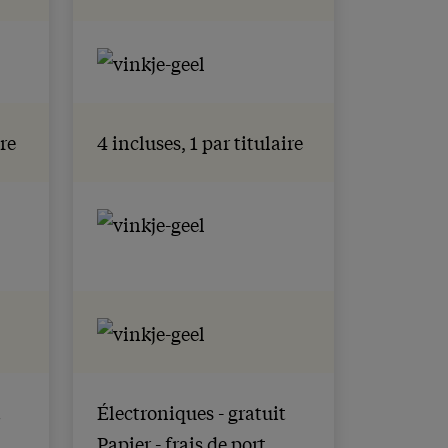
ire
4 incluses, 1 par titulaire
t
Électroniques - gratuit
Papier - frais de port