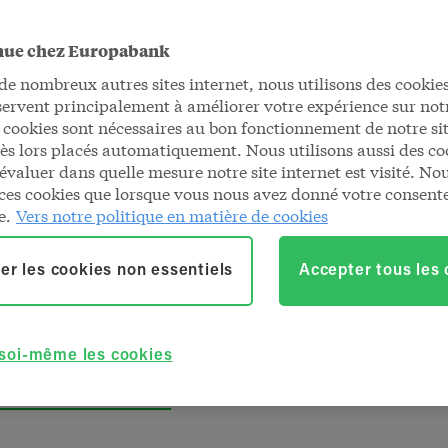
nue chez Europabank
 flexible
 nombreux autres sites internet, nous utilisons des cookies
servent principalement à améliorer votre expérience sur notr
vos
 cookies sont nécessaires au bon fonctionnement de notre sit
dès lors placés automatiquement. Nous utilisons aussi des co
au quotidien
évaluer dans quelle mesure notre site internet est visité. No
ces cookies que lorsque vous nous avez donné votre consen
e.
Vers notre politique en matière de cookies
u quotidien facilement et en sécurité grâce à
ssez le pack le mieux adapté pour vous, que
er les cookies non essentiels
Accepter tous les
reneur.
 soi-même les cookies
rendre rendez-vous