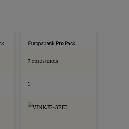
ck
Europabank
Pro
Pack
7 euros/mois
1