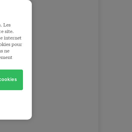
. Les
e site.
e internet
okies pour
us ne
tement
 cookies