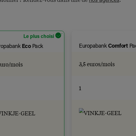
nos agences
Le plus choisi
Europabank
Comfort
Pa
ropabank
Eco
Pack
3,5 euros/mois
euro/mois
1