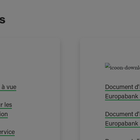
s
 à vue
Document d'i
Europabank 
r les
tion
Document d'i
Europabank 
rvice