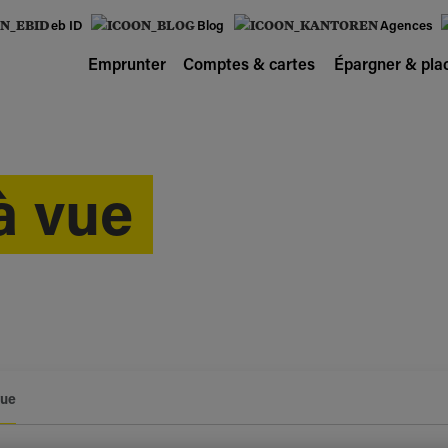
eb ID
Blog
Agences
Emprunter
Comptes & cartes
Épargner & pla
à vue
vue