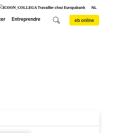
Travailler chez Europabank
NL
cer
Entreprendre
eb online