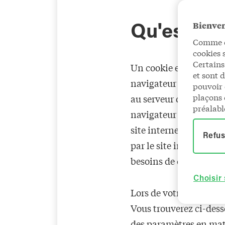
Bienve
Qu'est-ce
Comme de
cookies 
Certains
Un cookie est un fichi
et sont 
navigateur pour qu'il 
pouvoir 
plaçons 
au serveur de reconnaît
préalabl
navigateur web, a fait
site internet, mais est
Refus
par le site internet d
besoins de chaque inte
Choisir
Lors de votre première 
Vous trouverez ci-dess
des paramètres en mat