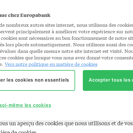
nue chez Europabank
 qu'un cookie ?
 nombreux autres sites internet, nous utilisons des cookies
servent principalement à améliorer votre expérience sur notr
 cookies sont nécessaires au bon fonctionnement de notre sit
er texte contenant une quantité de données que le ser
dès lors placés automatiquement. Nous utilisons aussi des co
soit sauvegardé et renvoyé au serveur lors de la procha
évaluer dans quelle mesure notre site internet est visité. No
ces cookies que lorsque vous nous avez donné votre consen
re le navigateur et de suivre ce que l'utilisateur, en l'
e.
Vers notre politique en matière de cookies
 dans le passé. Un cookie est fabriqué par un programm
 stocké sur le disque dur de l'ordinateur de l'internaut
er les cookies non essentiels
Accepter tous les
'Europabank et d'eb online permettent de faire correspo
rnaute, besoins qui peuvent être identifiés grâce à ces
 soi-même les cookies
visite à notre site internet, il vous est demandé d'auto
ous un aperçu des cookies que nous utilisons et de vos
ière de cookies.