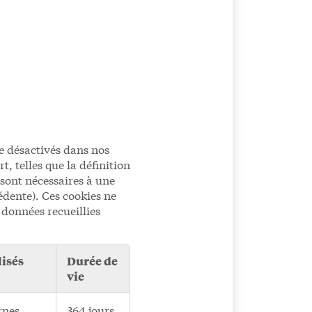
re désactivés dans nos
, telles que la définition
 sont nécessaires à une
édente). Ces cookies ne
 données recueillies
lisés
Durée de
vie
rnes
364 jours,