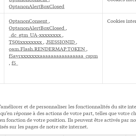
OptanonAlertBoxClosed
OptanonConsent
,
Cookies inte
OptanonAlertBoxClosed
,
_dc_gtm_UA-xxxxxxxx
,
TS01xxxxxxxx
,
JSESSIONID
,
oam.Flash.RENDERMAP.TOKEN
,
f5avrxxxxxxxaaaaaaaaaaaaaaaa_cspm
,
f5_
améliorer et de personnaliser les fonctionnalités du site inte
u’en réponse à des actions de votre part, telles que votre ch
n fonction de votre position. Ils peuvent être activés par no
isés sur les pages de notre site internet.