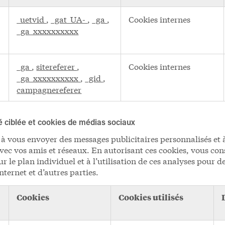
_uetvid
,
_gat_UA-
,
_ga
,
Cookies internes
_ga_xxxxxxxxxx
_ga
,
sitereferer
,
Cookies internes
_ga_xxxxxxxxxx
,
_gid
,
campagnereferer
é ciblée et cookies de médias sociaux
 à vous envoyer des messages publicitaires personnalisés et
vec vos amis et réseaux. En autorisant ces cookies, vous co
sur le plan individuel et à l’utilisation de ces analyses pour 
internet et d’autres parties.
Cookies
Cookies utilisés