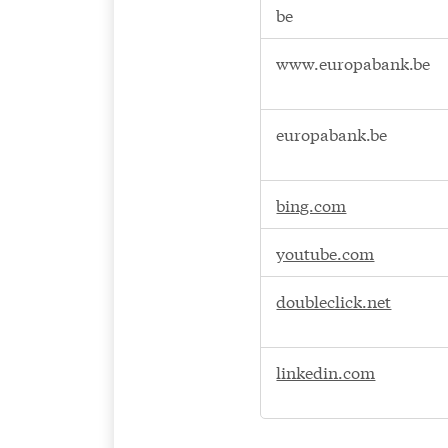
Cookies
be
pour
une
www.europabank.be
publicité
ciblée
et
europabank.be
cookies
de
médias
bing.com
sociaux
youtube.com
doubleclick.net
linkedin.com