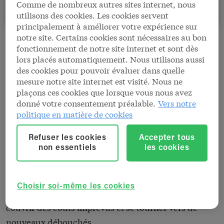
Comme de nombreux autres sites internet, nous
utilisons des cookies. Les cookies servent
principalement à améliorer votre expérience sur
notre site. Certains cookies sont nécessaires au bon
fonctionnement de notre site internet et sont dès
lors placés automatiquement. Nous utilisons aussi
Au-delà des chiffres, une
des cookies pour pouvoir évaluer dans quelle
histoire
mesure notre site internet est visité. Nous ne
plaçons ces cookies que lorsque vous nous avez
donné votre consentement préalable.
Vers notre
Certains de ses clients lui payant en retard, Pascal a
politique en matière de cookies
accumulé 26.542 euros de dettes fournisseurs. Sa
banque habituelle ne voulait plus l'aider, mais chez
Refuser les cookies
Accepter tous
Europabank, nous allons plus loin. Nous avons
non essentiels
les cookies
proposé à Pascal un prêt à court terme pour combler
son manque temporaire de liquidités. De cette
Choisir soi-même les cookies
manière, il a pu payer ses fournisseurs à temps,
couvrir des coûts imprévus et se tourner vers de
nouveaux débouchés.