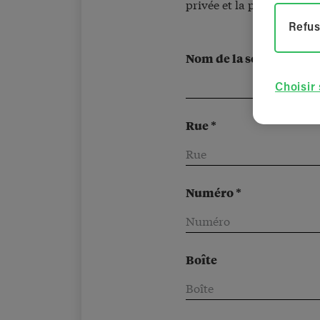
privée et la protection d
Refus
Nom de la société / de 
Choisir
Rue *
Numéro *
Boîte