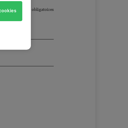
us.
 suivis de * sont obligatoires
 cookies