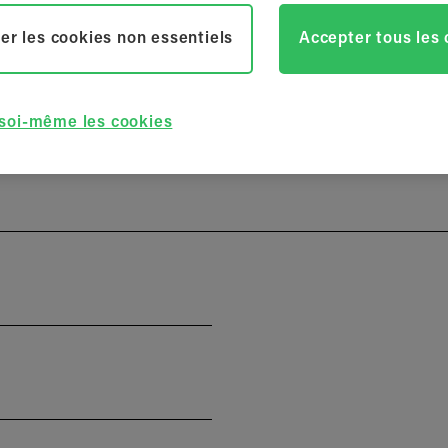
e vos données à caractère personnel sont essentielles pour no
Les champs
er les cookies non essentiels
Accepter tous les
l'indépendant *
 soi-même les cookies