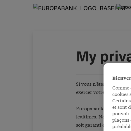
My priv
Bienve
Si vous n'êtes pas d'acco
Comme de
exercer votre droit d'opp
cookies 
Certains
et sont 
Europabank ne traite vos 
pouvoir 
légitimes. Nous veillons à
plaçons 
soit garanti entre les in
préalabl