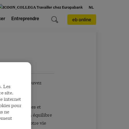
Travailler chez Europabank
NL
cer
Entreprendre
eb online
 direct, vous pouvez
. Les
e site.
e internet
okies pour
inées, explicites et
us ne
le et à ce qu'un équilibre
tement
e vie privée. Votre vie