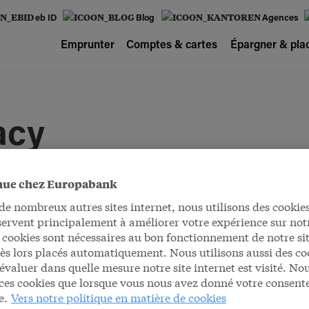
eb ID
Blog
Agences
Emprunter
Comptes & cartes
Épargner & pla
acy
nue chez Europabank
rd avec le traitement de vos données à des fins de marketing
 nombreux autres sites internet, nous utilisons des cookies
osition ou votre droit à l'effacement de vos données ici.
servent principalement à améliorer votre expérience sur notr
 cookies sont nécessaires au bon fonctionnement de notre sit
dès lors placés automatiquement. Nous utilisons aussi des co
données à caractère personnel que pour des finalités déterm
évaluer dans quelle mesure notre site internet est visité. No
 ce que l'impact sur votre vie privée soit le plus faible possib
ces cookies que lorsque vous nous avez donné votre consen
térêts légitimes d'Europabank et leur impact éventuel sur votr
e.
Vers notre politique en matière de cookies