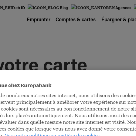
eb ID
Blog
Agences
Emprunter
Comptes & cartes
Épargner & pla
votre carte
nue chez Europabank
 nombreux autres sites internet, nous utilisons des cookies
servent principalement à améliorer votre expérience sur notr
 cookies sont nécessaires au bon fonctionnement de notre sit
dès lors placés automatiquement. Nous utilisons aussi des co
évaluer dans quelle mesure notre site internet est visité. No
tre carte
ces cookies que lorsque vous nous avez donné votre consen
e.
Vers notre politique en matière de cookies