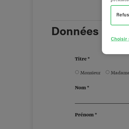
Refus
Données pers
Choisir
Titre *
Monsieur
Madam
Nom *
Prénom *