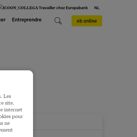
Travailler chez Europabank
NL
cer
Entreprendre
eb online
. Les
e site.
e internet
okies pour
us ne
tement