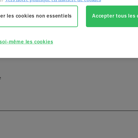
er les cookies non essentiels
Accepter tous les
onnelles
 soi-même les cookies
e