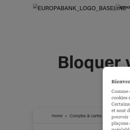
Bloquer 
Bienve
Comme de
cookies 
Certains
et sont 
pouvoir 
Home
Comptes & cartes
Bloquer vo
plaçons 
préalabl