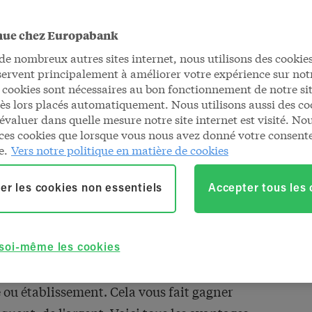
nue chez Europabank
ilité plus
 nombreux autres sites internet, nous utilisons des cookies
servent principalement à améliorer votre expérience sur notr
 cookies sont nécessaires au bon fonctionnement de notre sit
cace et sans
dès lors placés automatiquement. Nous utilisons aussi des co
évaluer dans quelle mesure notre site internet est visité. No
ces cookies que lorsque vous nous avez donné votre consen
e.
Vers notre politique en matière de cookies
er les cookies non essentiels
Accepter tous les
âches administratives qui pourraient être
te de temps. Avec Europabank, vous ou votre
 soi-même les cookies
es transactions de paiement à la
ou établissement. Cela vous fait gagner