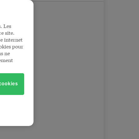
. Les
e site.
e internet
okies pour
us ne
tement
 cookies