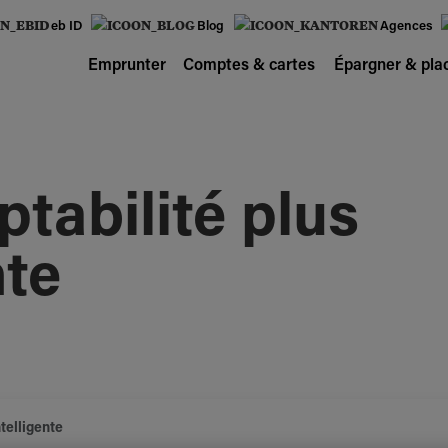
eb ID
Blog
Agences
Emprunter
Comptes & cartes
Épargner & pla
tabilité plus
nte
telligente