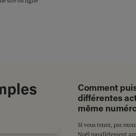
ue site ou ligne
mples
Comment puis-
différentes ac
même numéro
Si vous tenez, par exe
Noël parallèlement aux